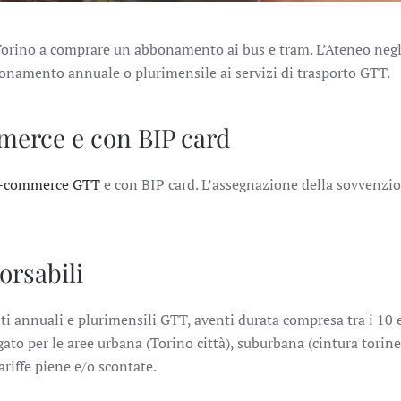
 Torino a comprare un abbonamento ai bus e tram. L’Ateneo negli
bbonamento annuale o plurimensile ai servizi di trasporto GTT.
merce e con BIP card
e-commerce GTT
e con BIP card. L’assegnazione della sovvenzion
rsabili
annuali e plurimensili GTT, aventi durata compresa tra i 10 e 
gato per le aree urbana (Torino città), suburbana (cintura tori
ariffe piene e/o scontate.