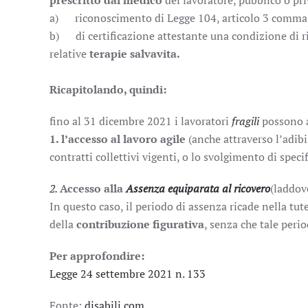
prescritto dal medico
del lavoratore, pubblico o pri
a) riconoscimento di Legge 104, articolo 3 comma
b) di certificazione attestante una condizione di r
relative
terapie salvavita.
Ricapitolando, quindi:
fino al 31 dicembre 2021 i lavoratori
fragili
possono a
1. l’accesso al lavoro agile
(anche attraverso l’adi
contratti collettivi vigenti, o lo svolgimento di spec
2.
Accesso alla
Assenza equiparata al ricovero
(laddov
In questo caso, il periodo di assenza ricade nella tut
della
contribuzione figurativa
, senza che tale peri
Per approfondire:
Legge 24 settembre 2021 n. 133
Fonte:
disabili.com