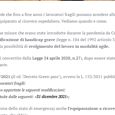
e che fino a fine anno i lavoratori fragili possano accedere al
equiparato al ricovero ospedaliero. Vediamo quando e come.
e misure che erano state introdotte durante la pandemia da Cor
ificazione di handicap grave
(legge n. 104 del 1992 articolo
la possibilità di
svolgimento del lavoro in modalità agile.
i convertito dalla
Legge 24 aprile 2020, n.27
), dopo essere stat
arte.
/2021 (
il cd. ‘Decreto Green pass’), ovvero la L. 133/2021 pubbl
oratori fragili:
no apportate le seguenti modificazioni:
uite dalle seguenti: «
31 dicembre 2021
»;
mine dello stato di emergenza) anche
l’equiparazione a ricov