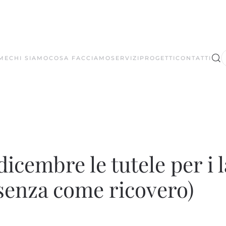
ME
CHI SIAMO
COSA FACCIAMO
SERVIZI
PROGETTI
CONTATTI
dicembre le tutele per i l
senza come ricovero)