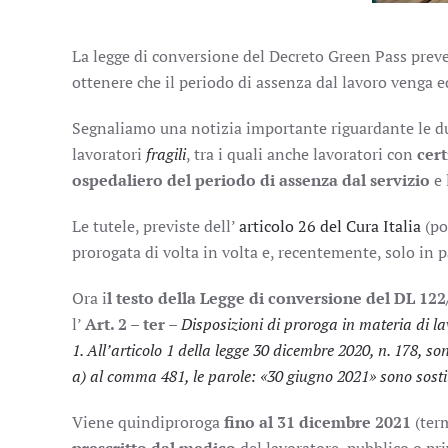
La legge di conversione del Decreto Green Pass preved
ottenere che il periodo di assenza dal lavoro venga 
Segnaliamo una notizia importante riguardante le du
lavoratori
fragili
, tra i quali anche lavoratori con
cert
ospedaliero del periodo di assenza dal servizio
e 
Le tutele, previste dell’
articolo 26 del Cura Italia
(po
prorogata di volta in volta e, recentemente, solo in p
Ora i
l testo della Legge di conversione del DL 122
l’
Art. 2 – ter
–
Disposizioni di proroga in materia di lav
1. All’articolo 1 della
legge 30 dicembre 2020, n. 178
, so
a) al comma 481, le parole: «30 giugno 2021» sono sostit
Viene quindiproroga
fino al 31 dicembre 2021
(ter