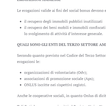
Le erogazioni valide ai fini del social bonus devono e
il recupero degli immobili pubblici inutilizzati
il recupero dei beni mobili e immobili confiscati 
lo svolgimento di attività d’interesse generale.
QUALI SONO GLI ENTI DEL TERZO SETTORE AM
Secondo quanto previsto nel Codice del Terzo Settor
erogazioni le:
organizzazioni di volontariato (Odv);
associazioni di promozione sociale (Aps);
ONLUS iscritte nei rispettivi registri.
Anche le cooperative sociali, in quanto Onlus di dirit