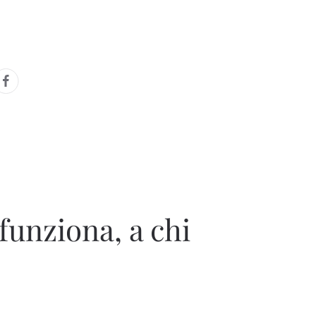
funziona, a chi