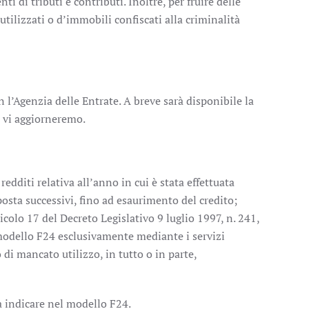
ti di tributi e contributi. Inoltre, per fruire delle
ilizzati o d’immobili confiscati alla criminalità
on l’Agenzia delle Entrate. A breve sarà disponibile la
i vi aggiorneremo.
edditi relativa all’anno in cui è stata effettuata
posta successivi, fino ad esaurimento del credito;
ticolo 17 del Decreto Legislativo 9 luglio 1997, n. 241,
 modello F24 esclusivamente mediante i servizi
 di mancato utilizzo, in tutto o in parte,
da indicare nel modello F24.