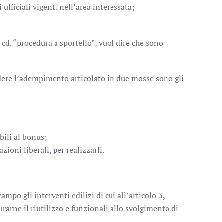
ufficiali vigenti nell’area interessata;
cd. “procedura a sportello”, vuol dire che sono
vedere l’adempimento articolato in due mosse sono gli
bili al bonus;
ioni liberali, per realizzarli.
po gli interventi edilizi di cui all’articolo 3,
curarne il riutilizzo e funzionali allo svolgimento di