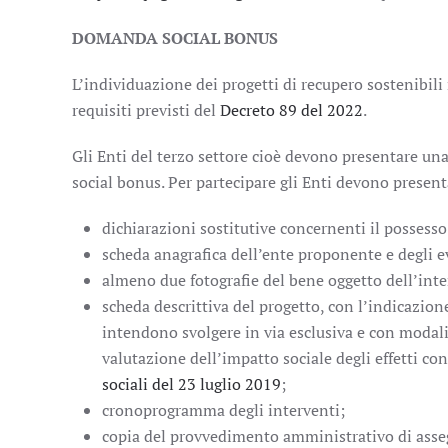
DOMANDA SOCIAL BONUS
L’individuazione dei progetti di recupero sostenibili
requisiti previsti del
Decreto 89 del 2022
.
Gli Enti del terzo settore cioè devono presentare una 
social bonus. Per partecipare gli Enti devono presen
dichiarazioni sostitutive concernenti il possesso
scheda anagrafica dell’ente proponente e degli e
almeno due fotografie del bene oggetto dell’int
scheda descrittiva del progetto, con l’indicazione
intendono svolgere in via esclusiva e con modalit
valutazione dell’impatto sociale degli effetti con
sociali del 23 luglio 2019
;
cronoprogramma degli interventi;
copia del provvedimento amministrativo di asse