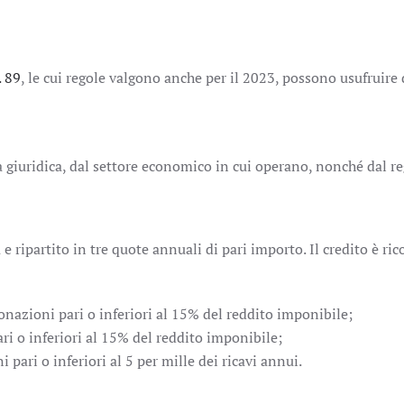
. 89
, le cui regole valgono anche per il 2023, possono usufruire 
 giuridica, dal settore economico in cui operano, nonché dal r
e ripartito in tre quote annuali di pari importo. Il credito è ri
onazioni pari o inferiori al 15% del reddito imponibile;
ri o inferiori al 15% del reddito imponibile;
pari o inferiori al 5 per mille dei ricavi annui.