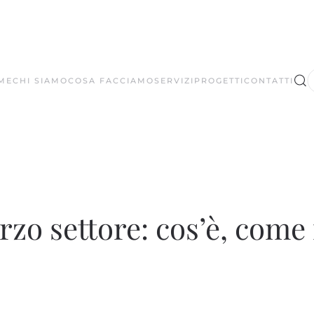
ME
CHI SIAMO
COSA FACCIAMO
SERVIZI
PROGETTI
CONTATTI
rzo settore: cos’è, come 