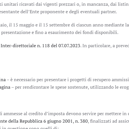
unitari ricavati dai vigenti prezzari o, in mancanza, dai listini 
esentante dell’Ente proponente e degli eventuali partner.
io, il 15 maggio e il 15 settembre di ciascun anno mediante la 
di presentazione e fino a esaurimento dei fondi disponibili.
Inter-direttoriale n. 118 del 07.07.2023
. In particolare, a pre
ina
– è necessario per presentare i progetti di recupero ammissi
agina
– per rendicontare le spese sostenute, utilizzando le erogaz
li ammesse al credito d’imposta devono servire per mettere in cam
ente della Repubblica 6 giugno 2001, n. 380
, finalizzati ad assi
i in questione sono quelli di: