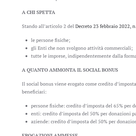
A CHI SPETTA
Stando all’articolo 2 del
Decreto 23 febbraio 2022, n
le persone fisiche;
gli Enti che non svolgono attività commerciali;
tutte le imprese, indipendentemente dalla forma
A QUANTO AMMONTA IL SOCIAL BONUS
Il social bonus viene erogato come credito d’imposta 
beneficiari:
persone fisiche: credito d’imposta del 65% per d
enti: credito d’imposta del 50% per donazioni pa
aziende: credito d’imposta del 50% per donazioni 
EROGAZIONI AMMESSE